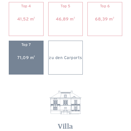
Top 4
Top 5
Top 6
2
2
2
41,52 m
46,89 m
68,39 m
Top 7
2
71,09 m
zu den Carports
Villa